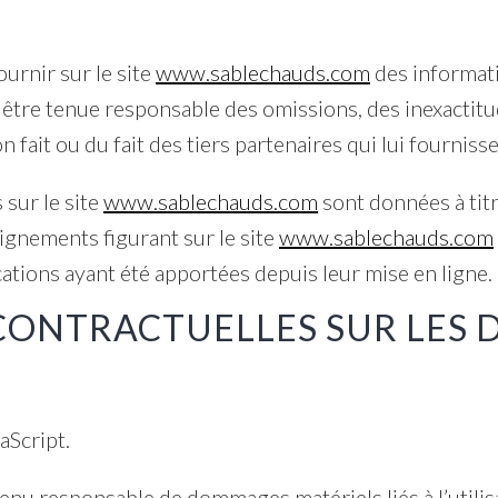
rnir sur le site
www.sablechauds.com
des informati
a être tenue responsable des omissions, des inexactitu
on fait ou du fait des tiers partenaires qui lui fournis
 sur le site
www.sablechauds.com
sont données à titr
seignements figurant sur le site
www.sablechauds.com
tions ayant été apportées depuis leur mise en ligne.
 CONTRACTUELLES SUR LES
vaScript.
tenu responsable de dommages matériels liés à l’utilisa