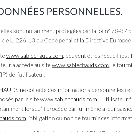
 DONNÉES PERSONNELLES.
lles sont notamment protégées par la loi n° 78-87 du 
icle L. 226-13 du Code pénal et la Directive Europé
ite
www.sablechauds.com
, peuvent êtres recueillies :
ateur a accédé au site
www.sablechauds.com
, le fourn
P) de l’utilisateur.
UDS ne collecte des informations personnelles relati
posés par le site
www.sablechauds.com
. L’utilisateur
amment lorsqu’il procède par lui-même à leur saisie. I
hauds.com
l’obligation ou non de fournir ces informat