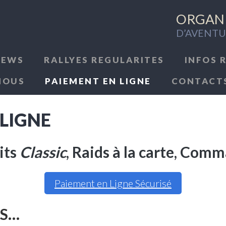
ORGANI
D’AVENTU
NEWS
RALLYES REGULARITES
INFOS 
NOUS
PAIEMENT EN LIGNE
CONTACT
 LIGNE
its
Classic
, Raids à la carte, Com
Paiement en Ligne Sécurisé
ES…