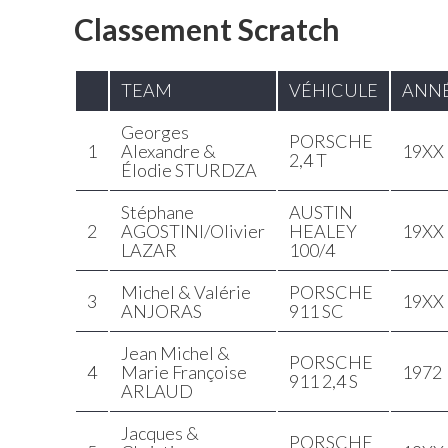
Classement Scratch
TEAM
VÉHICULE
ANN
Georges
PORSCHE
1
Alexandre &
19XX
2,4 T
Élodie STURDZA
Stéphane
AUSTIN
2
AGOSTINI/Olivier
HEALEY
19XX
LAZAR
100/4
Michel & Valérie
PORSCHE
3
19XX
ANJORAS
911 SC
Jean Michel &
PORSCHE
4
Marie Françoise
1972
911 2,4 S
ARLAUD
Jacques &
PORSCHE