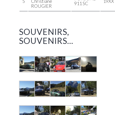
5
Christiane
19XX
911 SC
ROUGIER
SOUVENIRS,
SOUVENIRS…