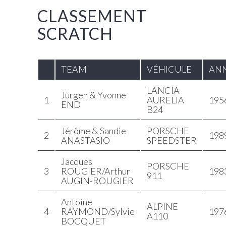
CLASSEMENT
SCRATCH
TEAM
VÉHICULE
AN
LANCIA
Jürgen & Yvonne
1
AURELIA
195
END
B24
Jérôme & Sandie
PORSCHE
2
198
ANASTASIO
SPEEDSTER
Jacques
PORSCHE
3
ROUGIER/Arthur
198
911
AUGIN-ROUGIER
Antoine
ALPINE
4
RAYMOND/Sylvie
197
A110
BOCQUET