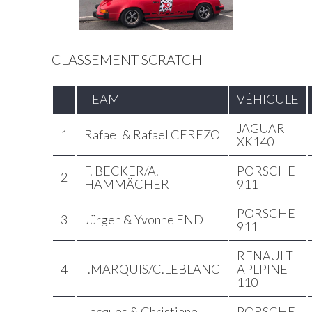
CLASSEMENT SCRATCH
TEAM
VÉHICULE
JAGUAR
1
Rafael & Rafael CEREZO
XK140
F. BECKER/A.
PORSCHE
2
HAMMÄCHER
911
PORSCHE
3
Jürgen & Yvonne END
911
RENAULT
4
I.MARQUIS/C.LEBLANC
APLPINE
110
Jacques & Christiane
PORSCHE